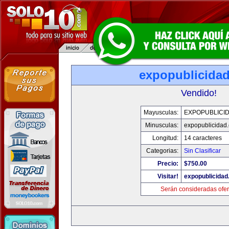
expopublicida
Vendido!
Mayusculas:
EXPOPUBLICI
Minusculas:
expopublicidad
Longitud:
14 caracteres
Categorias:
Sin Clasificar
Precio:
$750.00
Visitar!
expopublicida
Serán consideradas ofer