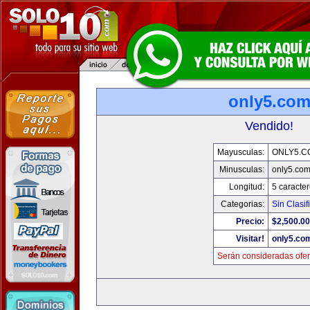
only5.co
Vendido!
Mayusculas:
ONLY5.C
Minusculas:
only5.co
Longitud:
5 caracte
Categorias:
Sin Clasif
Precio:
$2,500.00
Visitar!
only5.co
Serán consideradas ofer