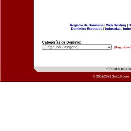
Registro de Dominios
|
Web Hosting
|
D
Dominios Expirados
|
Industrias
|
Indu
Categorías de Dominio:
[Pág. princi
** Precios expre
© 2002/2022 Solo10.com