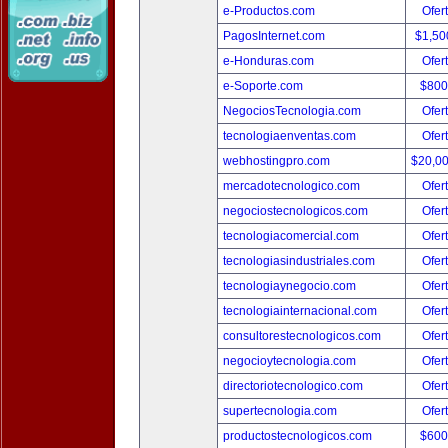
e-Productos.com
Ofer
PagosInternet.com
$1,50
e-Honduras.com
Ofer
e-Soporte.com
$800
NegociosTecnologia.com
Ofer
tecnologiaenventas.com
Ofer
webhostingpro.com
$20,0
mercadotecnologico.com
Ofer
negociostecnologicos.com
Ofer
tecnologiacomercial.com
Ofer
tecnologiasindustriales.com
Ofer
tecnologiaynegocio.com
Ofer
tecnologiainternacional.com
Ofer
consultorestecnologicos.com
Ofer
negocioytecnologia.com
Ofer
directoriotecnologico.com
Ofer
supertecnologia.com
Ofer
productostecnologicos.com
$600