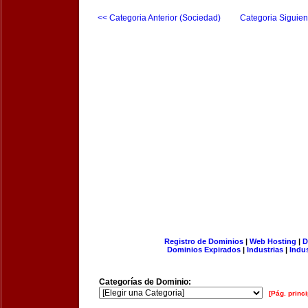
<< Categoria Anterior (Sociedad)
Categoria Siguien
Registro de Dominios
|
Web Hosting
|
D
Dominios Expirados
|
Industrias
|
Indu
Categorías de Dominio:
[Pág. princi