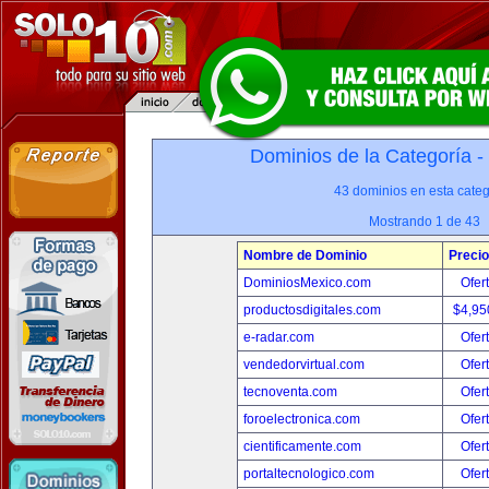
Dominios de la Categoría -
43 dominios en esta categ
Mostrando 1 de 43
Nombre de Dominio
Precio
DominiosMexico.com
Ofer
productosdigitales.com
$4,95
e-radar.com
Ofer
vendedorvirtual.com
Ofer
tecnoventa.com
Ofer
foroelectronica.com
Ofer
cientificamente.com
Ofer
portaltecnologico.com
Ofer