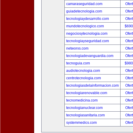
camaraseguridad.com
Ofer
guiadetecnologia.com
Ofer
tecnologiaydesarrollo.com
Ofer
mundotecnologico.com
$690
negociosytecnologia.com
Ofer
tecnologiayseguridad.com
Ofer
networxs.com
Ofer
tecnologiadevanguardia.com
Ofer
tecnoguia.com
$980
audiotecnologia.com
Ofer
centrotecnologia.com
Ofer
tecnologiasdelainformacion.com
Ofer
tecnologiarenovable.com
Ofer
tecnomedicina.com
Ofer
tecnologianuclear.com
Ofer
tecnologiasanitaria.com
Ofer
systemmedics.com
Ofer