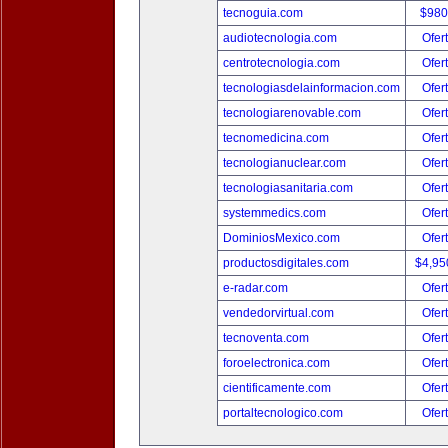
tecnoguia.com
$980
audiotecnologia.com
Ofer
centrotecnologia.com
Ofer
tecnologiasdelainformacion.com
Ofer
tecnologiarenovable.com
Ofer
tecnomedicina.com
Ofer
tecnologianuclear.com
Ofer
tecnologiasanitaria.com
Ofer
systemmedics.com
Ofer
DominiosMexico.com
Ofer
productosdigitales.com
$4,95
e-radar.com
Ofer
vendedorvirtual.com
Ofer
tecnoventa.com
Ofer
foroelectronica.com
Ofer
cientificamente.com
Ofer
portaltecnologico.com
Ofer