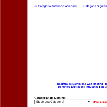
<< Categoria Anterior (Sociedad)
Categoria Siguien
Registro de Dominios
|
Web Hosting
|
D
Dominios Expirados
|
Industrias
|
Indu
Categorías de Dominio:
[Pág. princi