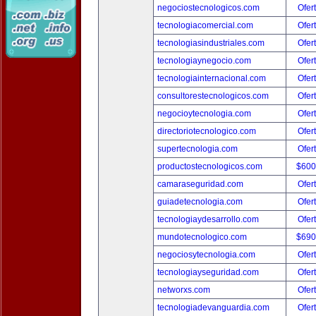
negociostecnologicos.com
Ofer
tecnologiacomercial.com
Ofer
tecnologiasindustriales.com
Ofer
tecnologiaynegocio.com
Ofer
tecnologiainternacional.com
Ofer
consultorestecnologicos.com
Ofer
negocioytecnologia.com
Ofer
directoriotecnologico.com
Ofer
supertecnologia.com
Ofer
productostecnologicos.com
$600
camaraseguridad.com
Ofer
guiadetecnologia.com
Ofer
tecnologiaydesarrollo.com
Ofer
mundotecnologico.com
$690
negociosytecnologia.com
Ofer
tecnologiayseguridad.com
Ofer
networxs.com
Ofer
tecnologiadevanguardia.com
Ofer